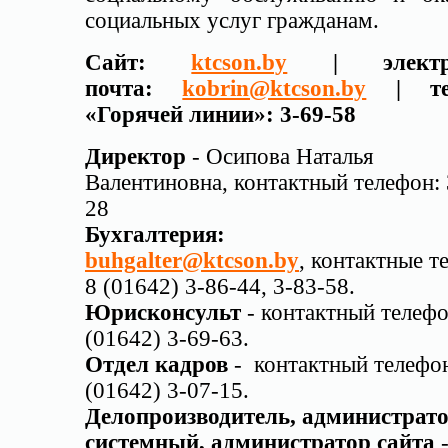
социальных услуг гражданам.
Сайт:
ktcson.by
| э
лект
почта:
kobrin@ktcson.by
| т
«Горячей линии»:
3-69-58
Директор
-
Осипова Наталья
Валентиновна
, контактный телефон: 
28
Бухгалтерия:
buhgalter@ktcson.by
, контактные т
8 (01642) 3-86-44, 3-83-58.
Юрисконсульт
- контактный телефо
(01642) 3-69-63.
Отдел кадров
- контактный телефон
(01642) 3-07-15.
Делопроизводитель, администрат
системный, администратор сайта