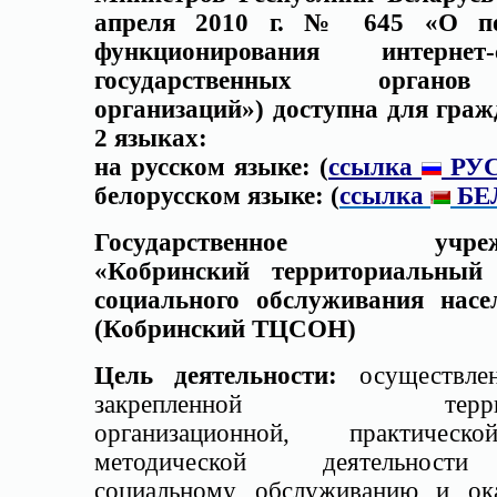
апреля 2010 г. № 645 «О по
функционирования интернет-с
государственных орган
организаций») доступна для граж
2 языках:
на русском языке: (
ссылка
РУ
белорусском языке: (
ссылка
БЕ
Государственное учреж
«Кобринский территориальный
социального обслуживания насе
(Кобринский ТЦСОН)
Цель деятельности:
осуществле
закрепленной террит
организационной, практичес
методической деятельнос
социальному обслуживанию и ок