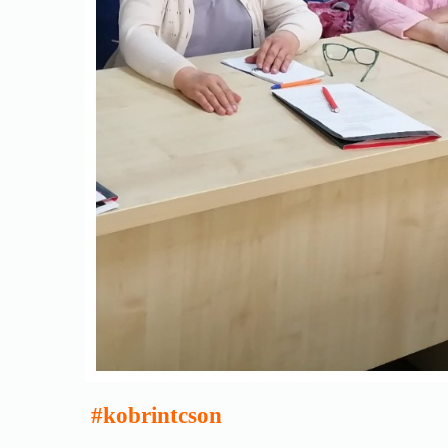
#kobrintcson