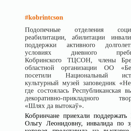
#kobrintcson
Подопечные отделения социа
реабилитации, абилитации инвал
поддержки активного долголе
условиях дневного пребы
Кобринского ТЦСОН, члены Бре
областной организации ОО «Б
посетили Национальный исто
культурный музей заповедник «Не
где состоялась Республиканская в
декоративно-прикладного твор
«Шлях да вытокаў».
Кобринчане приехали поддержать
Ольгу Леонидовну, инвалида по з
которая представила на выставке