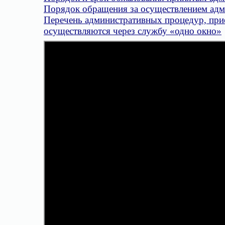
Порядок обращения за осуществлением адм
Перечень административных процедур, при
осуществляются через службу «одно окно»