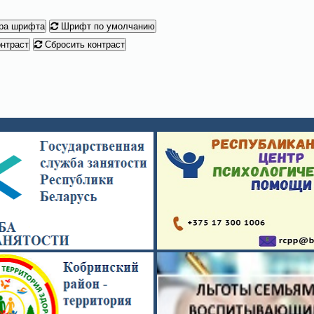
ра шрифта
Шрифт по умолчанию
нтраст
Сбросить контраст