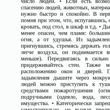
число людей. • Если есть возм
спасению людей, животных, материа
нужно быстро и спокойно. В перв
помня при этом, что, испугавшись, 
кровать, под стол, в шкаф и т.д. • 
менее опасен, чем пламя: больши
огня, а от удушья. Из задымлен
пригнувшись, стремясь держать гол
легче воздуха, он поднимается в
меньше). Передвигаясь в сильн
придерживайтесь стен. Также м
расположению окон и дверей. П
задымления дышите через мокрую
людей можно приступить к туш
средствами пожаротушения (огн
подручными (одеяло, вода, пес
имущества. • Категорически запре
самостоятельно, не вызвав пред