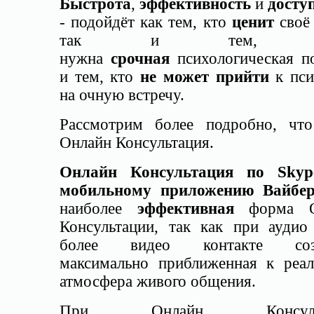
Быстрота
,
эффективность
и
досту
- подойдёт как тем, кто
ценит
своё 
так и тем, к
нужна
срочная
психологическая п
и тем, кто
не может прийти
к пси
на очную встречу.
Рассмотрим более подробно, что
Онлайн Консультация.
Онлайн Консультация по Skyp
мобильному приложению Вайбе
наиболее
эффективная
форма О
Консультации, так как при аудио
более видео контакте созд
максимально приближенная к реал
атмосфера живого общения.
При Онлайн Консульт