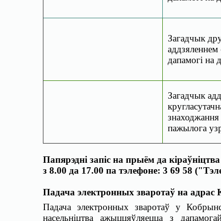
Загадчык дру
аддзяленнем 
дапамогі на 
Загадчык адд
кругласутачн
знаходжання 
пажылога узро
Папярэдні запіс на прыём да кіраўніцтва
з 8.00 да 17.00 па тэлефоне: 3 69 58 ("Тэ
Падача электронных зваротаў на адра
Падача электронных зваротаў у Кобрынс
насельніцтва ажыццяўляецца з дапамогай