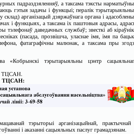
ктурных падраздзяленняў, а таксама тэксты нарматыўн
ачаюць гэтыя задачы і функцыі; пералік тэрытарыяльн
 у склад) арганізацый дзяржаўнага органа і адасоблен
дачах і функцыях, а таксама іх паштовыя адрасы, адра
ры тэлефонаў даведачных службаў; звесткі аб кіраўні
есніках (пасада, прозвішча, уласнае імя, імя па баць
элефона, фатаграфічны малюнак, а таксама пры згод
ова «
Кобрынскі тэрытарыяльны цэнтр сацыяльнаг
ТЦСАН
.
а
ТЦСАН
:
мацаванай тэрыторыі арганізацыйнай, практычнай
оўванні і аказанні сацыяльных паслуг грамадзянам.