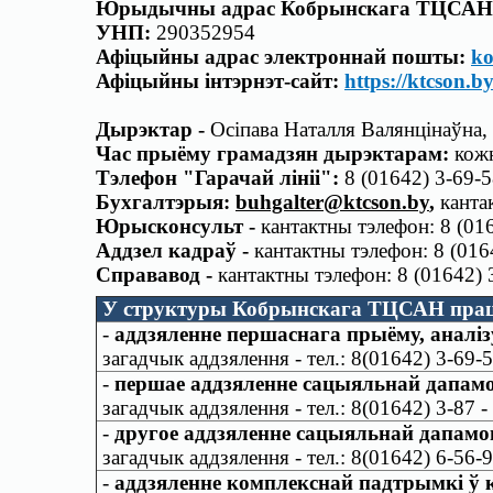
Юрыдычны адрас Кобрынскага ТЦСАН
УНП:
290352954
Афіцыйны адрас электроннай пошты:
ko
Афіцыйны інтэрнэт-сайт:
https://ktcson.b
Дырэктар -
Осіпава Наталля Валянцінаўна
,
Час прыёму грамадзян дырэктарам:
кожн
Тэлефон "Гарачай лініі":
8 (01642) 3-69-5
Бухгалтэрыя:
buhgalter@ktcson.by
,
канта
Юрысконсульт -
кантактны тэлефон: 8 (016
Аддзел кадраў -
кантактны тэлефон: 8 (016
Справавод -
кантактны тэлефон: 8 (01642) 
У структуры Кобрынскага ТЦСАН працу
-
аддзяленне першаснага прыёму, аналіз
загадчык аддзялення - тел.: 8(01642) 3-69-5
-
першае аддзяленне сацыяльнай дапамо
загадчык аддзялення - тел.: 8(01642) 3-87 -
-
другое аддзяленне сацыяльнай дапамог
загадчык аддзялення - тел.: 8(01642) 6-56-9
-
аддзяленне комплекснай падтрымкі ў к