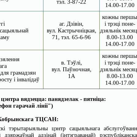
тэл. 3-87-22
14.00-17.00
кожны перш
гі
аг.
Дзівін,
і трэці поне-
сацыяльнай
вул.
Кастрычніцкая,
дзяльнік месяц
даму
71, тэл.
65-6-96
8.00-13.00
14.00-17.00
кожны перш
зялення
в. Тэўлі,
і трэці поне-
ага
вул. Паўночная,
дзяльнік месяц
для грамадзян
1А
8.00-13.00
сту і інвалідаў
14.00-17.00
 цэнтра вядзецца:
панядзелак - пятніца:
лефон гарачай лініі")
с Кобрынскага ТЦСАН:
кі тэрытарыяльны цэнтр сацыяльнага абслугоўван
 дзяржаўнай адзінай (інтэграванай) рэспубліканск