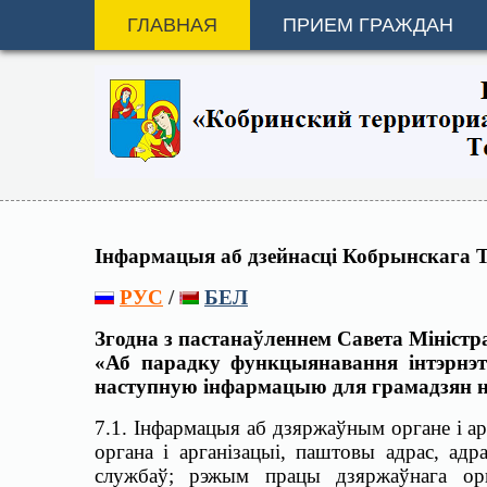
ГЛАВНАЯ
ПРИЕМ ГРАЖДАН
Інфармацыя аб дзейнасці Кобрынскага 
РУС
/
БЕЛ
Згодна з пастанаўленнем Савета Міністра
«Аб парадку функцыянавання інтэрнэт
наступную інфармацыю для грамадзян н
7.1. Інфармацыя аб дзяржаўным органе і ар
органа і арганізацыі, паштовы адрас, ад
службаў; рэжым працы дзяржаўнага орга