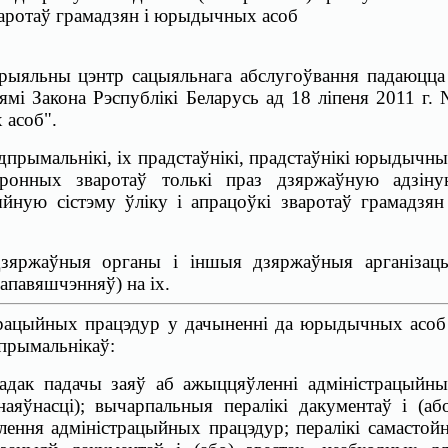
варотаў грамадзян і юрыдычных асоб
рыяльны цэнтр сацыяльнага абслугоўвання падаюцца
ямі Закона Рэспублікі Беларусь ад 18 ліпеня 2011 г.
 асоб".
дпрымальнікі, іх прадстаўнікі, прадстаўнікі юрыдычн
тронных зваротаў толькі праз дзяржаўную адзін
йную сістэму ўліку і апрацоўкі зваротаў грамадзян
дзяржаўныя органы і іншыя дзяржаўныя арганізац
апавяшчэнняў) на іх.
трацыйных працэдур у дачыненні да юрыдычных асоб
дпрымальнікаў:
радак падачы заяў аб ажыццяўленні адміністрацыйн
яўнасці); вычарпальныя пералікі дакументаў і (аб
лення адміністрацыйных працэдур; пералікі самастой