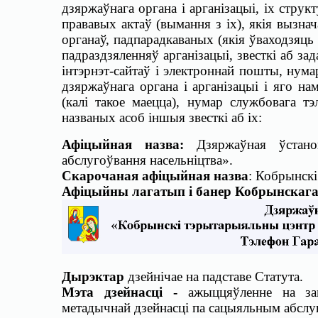
дзяржаўнага органа і арганізацыі, іх стру
прававых актаў (вымання з іх), якія вызн
органаў, падпарадкаваных (якія ўваходзяць
падраздзяленняў арганізацыі, звесткі аб за
інтэрнэт-сайтаў і электроннай пошты, нума
дзяржаўнага органа і арганізацыі і яго нам
(калі такое маецца), нумар службовага т
названых асоб іншыя звесткі аб іх:
Афіцыйная
назва
:
Дзяржаўная
ўстан
абслугоўвання насельніцтва».
Скарочаная
афіцыйная
назва
: Кобрынскі
Афіцыйны
лагатып
і банер Кобрынскаг
Дырэктар
дзейнічае на падставе Статута.
Мэта дзейнасці -
ажыццяўленне на за
метадычнай дзейнасці па сацыяльным абслуг