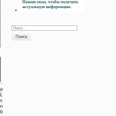
Поиск
ца
ў,
ых
ую
)