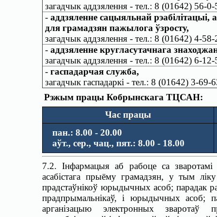
загадчык аддзялення - тел.: 8 (01642) 56-0-
-
аддзяленне сацыяльнай рэабілітацыі, а
для грамадзян пажылога ўзросту,
загадчык аддзялення - тел.: 8 (01642) 4-58-
-
аддзяленне кругласутачнага знаходжан
загадчык аддзялення - тел.: 8 (01642) 6-12-
-
гаспадарчая служба,
загадчык гаспадаркі - тел.: 8 (01642) 3-69-6
Рэжым працы Кобрынскага ТЦСАН:
Час працы
пан.: 8.00 - 20.00
аўт., сер., чац., пят.: 8.00 - 18.00
7.2. Інфармацыя аб рабоце са зваротамі
асабістага прыёму грамадзян, у тым ліку
прадстаўнікоў юрыдычных асоб; парадак ра
прадпрымальнікаў, і юрыдычных асоб; п
арганізацыю электронных зваротаў п