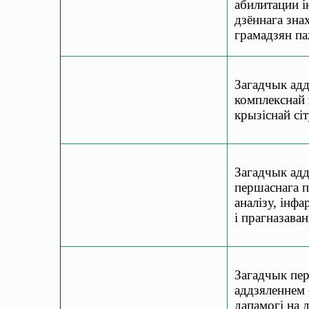
абилитации ін
дзённага зна
грамадзян па
Загадчык адд
комплекснай
крызіснай сіт
Загадчык адд
першаснага п
аналізу, інфа
і прагназаван
Загадчык пе
аддзяленнем 
дапамогі на 