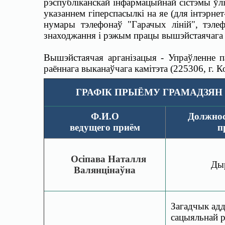
рэспубліканскай інфармацыйнай сістэмы ўл
указаннем гіперспасылкі на яе (для інтэрн
нумары тэлефонаў "Гарачых ліній", тэле
знаходжання і рэжым працы вышэйстаячага д
Вышэйстаячая арганізацыя - Упраўленне п
раённага выканаўчага камітэта (225306, г. Ко
ГРАФІК ПРЫЁМУ ГРАМАДЗЯН
Ф.И.О
Должнос
ведущего
приём
п
Осіпава Наталля
Ды
Валянцінаўна
Загадчык адд
сацыяльнай рэ