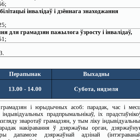
56;
білітацыі інвалідаў і дзённага знаходжання
25;
ня для грамадзян пажылога ўзросту і інвалідаў,
51;
3.
Перапынак
Выхадны
13.00 - 14.00
Субота, нядзеля
 грамадзян і юрыдычных асоб: парадак, час і мес
 індывідуальных прадпрымальнікаў, іх прадстаўніко
згляду зваротаў грамадзян, у тым ліку індывідуальн
арадак накіравання ў дзяржаўны орган, дзяржаўн
ры дапамозе дзяржаўнай адзінай (інтэграванай