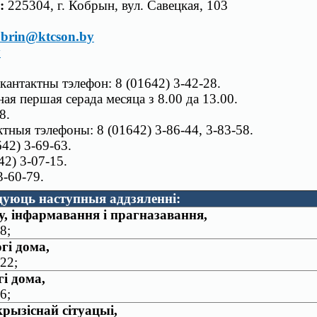
:
225304, г. Кобрын, вул. Савецкая, 103
brin@ktcson.by
y
 кантактны тэлефон: 8 (01642) 3-42-28.
ая першая серада месяца з 8.00 да 13.00.
8.
ктныя тэлефоны: 8 (01642) 3-86-44, 3-83-58.
42) 3-69-63.
42) 3-07-15.
3-60-79.
юць наступныя аддзяленні:
у, інфармавання і прагназавання,
8;
гі дома,
 22;
і дома,
6;
рызіснай сітуацыі,