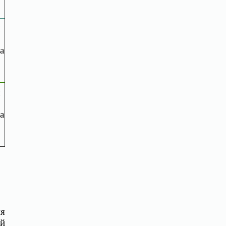
ы
а
ы
а
ня
ай