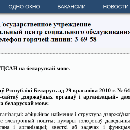
ОДНО ОКНО
ВАКАНСИИ
НОВОСТИ
ТЦСАН на беларускай мове.
ў Рэспублікі Беларусь ад 29 красавіка 2010 г. № 6
-сайтаў дзяржаўных органаў і арганізацый» дае
а беларускай мове:
ганізацыі: афіцыйнае найменне і структура дзяржаўна
рас электроннай пошты; нумары тэлефонаў даведачн
на і арганізацыі; звесткі аб задачах і функцы