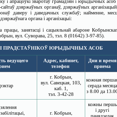
іку і апрацоўкі зваротаў грамадзян і юрыдычных асоб
ет-сайтаў дзяржаўных органаў, дзяржаўных арганізацый
фонаў даверу і даведачных службаў; найменне, мес
зяржаўнага органа і арганізацыі:
а працы, занятасці і сацыяльнай абароне Кобрынска
брын, вул. Суворава, 25, тэл. 8 (01642) 3-97-85).
 І ПРАДСТАЎНІКОЎ ЮРЫДЫЧНЫХ АСОБ
ть ведущего
Адрес, кабинет,
Дни и время
рием
телефон
приема
г. Кобрын,
кожная перша
вул. Савецкая, 103,
рэктар
серада месяца
каб. 1,
з 8.00 да 13.0
тэл. 3-42-28
кожны перш
зялення
і другі
абілітацыі,
г. Кобрын,
панядзелак