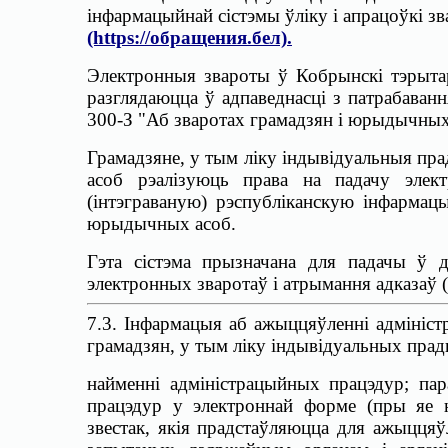
інфармацыйнай сістэмы ўліку і апрацоўкі з
(https://обращения.бел)
.
Электронныя звароты ў Кобрынскі тэрыта
разглядаюцца ў адпаведнасці з патрабаванн
300-З "Аб зваротах грамадзян і юрыдычных
Грамадзяне, у тым ліку індывідуальныя пра
асоб рэалізуюць права на падачу элек
(інтэграваную) рэспубліканскую інфармацы
юрыдычных асоб.
Гэта сістэма прызначана для падачы ў 
электронных зваротаў і атрымання адказаў (
7.3.
Інфармацыя аб ажыццяўленні адмініс
грамадзян, у тым ліку індывідуальных пра
найменні адміністрацыйных працэдур; па
працэдур у электроннай форме (пры яе на
звестак, якія прадстаўляюцца для ажыццяў