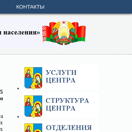
КОНТАКТЫ
45
м
га
ых
ях