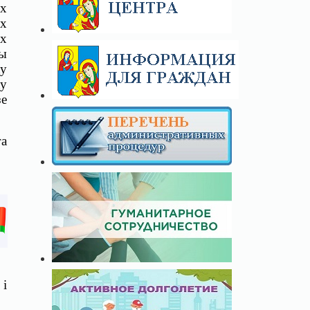
ых
ых
ых
сы
ку
ку
зе
а
 і