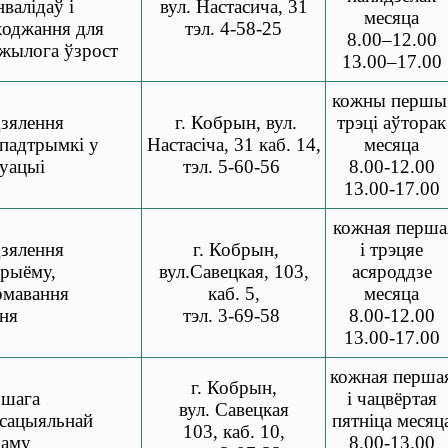
валідаў і
вул. Настасича, 31
месяца
ходжання для
тэл. 4-58-25
8.00–12.00
жылога ўзрост
13.00–17.00
кожны перш
зялення
г. Кобрын,
вул.
трэці аўторак
 падтрымкі
у
Настасіча, 31
каб.
14,
месяца
уацыі
тэл.
5-60-56
8.00-12.00
13.00-17.00
кожная перша
зялення
г. Кобрын,
і трэцяе
рыёму,
вул.Савецкая,
103,
асяроддзе
рмавання
каб.
5,
месяца
ня
тэл.
3-69-58
8.00-12.00
13.00-17.00
кожная перша
г. Кобрын,
ршага
і чацвёртая
вул. Савецкая
сацыяльнай
пятніца месяц
103, каб. 10,
даму
8.00-13.00