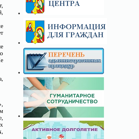
т,
й,
ые
ет
не
ко
Не
а,
»,
ом
е,
их
х
,