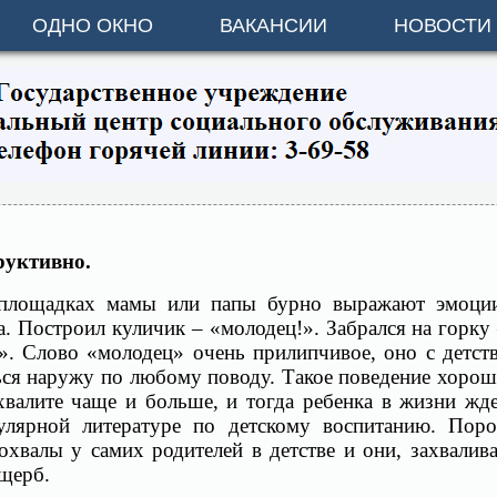
ОДНО ОКНО
ВАКАНСИИ
НОВОСТИ
руктивно.
 площадках мамы или папы бурно выражают эмоци
а. Построил куличик – «молодец!». Забрался на горку
». Слово «молодец» очень прилипчивое, оно с детст
ься наружу по любому поводу. Такое поведение хоро
хвалите чаще и больше, и тогда ребенка в жизни жд
пулярной литературе по детскому воспитанию. Пор
похвалы у самих родителей в детстве и они, захвалив
ущерб.