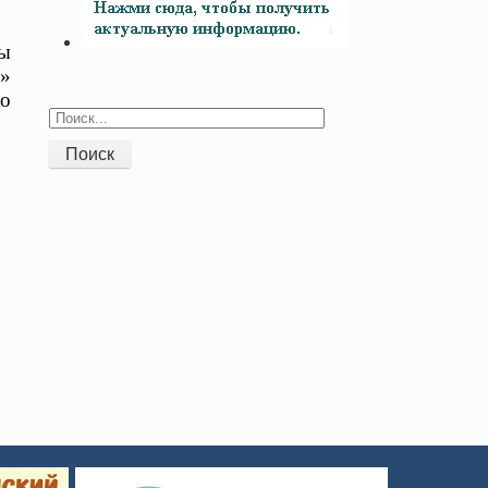
мы
и»
по
Поиск