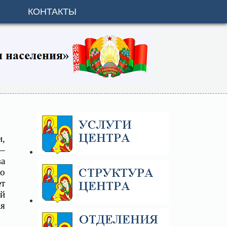
КОНТАКТЫ
и,
 –
ва
шо
ет
ой
ая