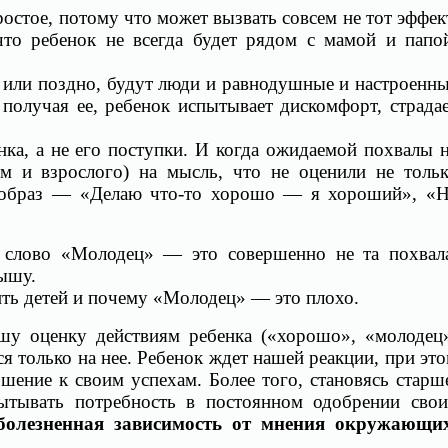
остое, потому что может вызвать совсем не тот эффек
то ребенок не всегда будет рядом с мамой и папо
о или поздно, будут люди и равнодушные и настроенн
получая ее, ребенок испытывает дискомфорт, страда
ка, а не его поступки. И когда ожидаемой похвалы 
ом и взрослого) на мысль, что не оценили не толь
я образ — «Делаю что-то хорошо — я хороший», «
 слово «Молодец» — это совершенно не та похвал
ышу.
ить детей и почему «Молодец» — это плохо.
шу оценку действиям ребенка («хорошо», «молодец
я только на нее. Ребенок ждет нашей реакции, при эт
шение к своим успехам. Более того, становясь старш
ытывать потребность в постоянном одобрении сво
болезненная зависимость от мнения окружающи