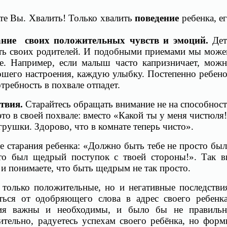
ите Вы. Хвалить! Только хвалить
поведение
ребенка, е
ние своих положительных чувств и эмоций.
Дет
ать своих родителей. И подобными приемами мы мож
е. Например, если малыш часто капризничает, мож
ошего настроения, каждую улыбку. Постепенно ребен
требность в похвале отпадет.
твия.
Старайтесь обращать внимание не на способнос
 это в своей похвале: вместо «Какой ты у меня чистюля
грушки. Здорово, что в комнате теперь чисто».
 старания ребенка: «Должно быть тебе не просто бы
Это был щедрый поступок с твоей стороны!». Так 
 и понимаете, что быть щедрым не так просто.
 только положительные, но и негативные последстви
ься от одобряющего слова в адрес своего ребенк
ния важны и необходимы, и было бы не правиль
ительно, радуетесь успехам своего ребёнка, но фор