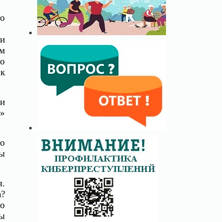
го
и
ем
но
ок
ти
!»
ло
вы
я.
а?
но
мы