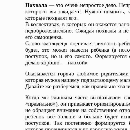
Похвала
— это очень непростое дело. Непр
которого вы ожидаете. Нужно помнить, ч
которые похвалят его.
В коллективах, в которых он окажется ран
недоброжелательно. Ожидая похвалы и не 
его самооценка.
Слово «молодец» оценивает личность ребен
будет, это может навести ребенка (а пот
поступок, но и его самого. Формируетс
делаю хорошо — плохой»
Оказывается горячо любимое родителями
которая нужна нашему подрастающему мал
Давайте же разберемся, как правильно хвал
Когда мы слишком часто высказываем на
«правильно»), он привыкает ориентироватьс
не обращает внимание на собственное отно
ребенок все больше и больше будет исп
поступков. Так постепенно формируется
которая проецируется и во взрослую жизнь.