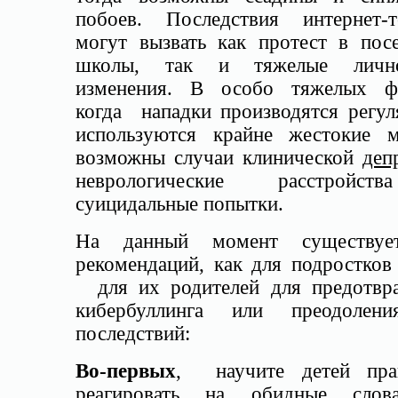
побоев. Последствия интернет-т
могут вызвать как протест в пос
школы, так и тяжелые лично
изменения. В особо тяжелых ф
когда нападки производятся регул
используются крайне жестокие м
возможны случаи клинической
деп
неврологические расстройс
суицидальные попытки.
На данный момент существуе
рекомендаций, как для подростков
для их родителей для предотвр
кибербуллинга или преодолен
последствий:
Во-первых
, научите детей пра
реагировать на обидные слов