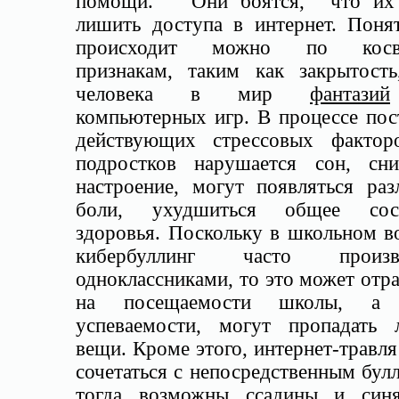
помощи. Они боятся, что их 
лишить доступа в интернет. Понят
происходит можно по косв
признакам, таким как закрытость
человека в мир
фантазий
компьютерных игр. В процессе пос
действующих стрессовых факт
подростков нарушается сон, сни
настроение, могут появляться раз
боли, ухудшиться общее сост
здоровья. Поскольку в школьном в
кибербуллинг часто произво
одноклассниками, то это может отр
на посещаемости школы, а 
успеваемости, могут пропадать 
вещи. Кроме этого, интернет-травл
сочетаться с непосредственным бул
тогда возможны ссадины и син