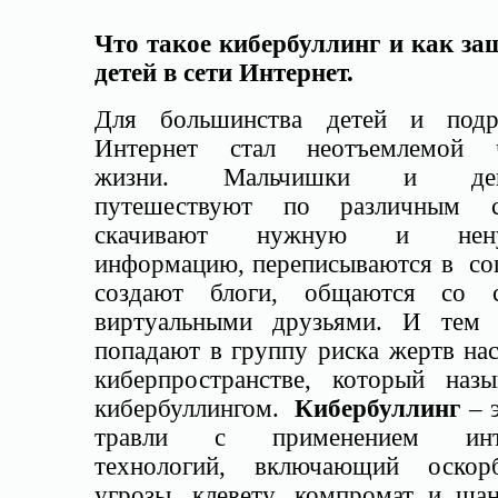
Что такое кибербуллинг и как за
детей в сети Интернет.
Для большинства детей и подр
Интернет стал неотъемлемой 
жизни. Мальчишки и дев
путешествуют по различным с
скачивают нужную и нен
информацию, переписываются в соц
создают блоги, общаются со 
виртуальными друзьями. И тем
попадают в группу риска жертв на
киберпространстве, который назы
кибербуллингом.
Кибербуллинг
– э
травли с применением инте
технологий, включающий оскорб
угрозы, клевету, компромат и шан